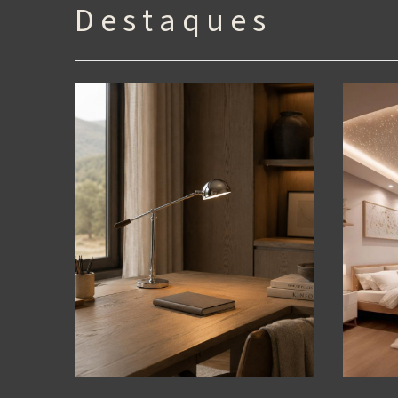
D e s t a q u e s