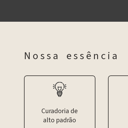
N o s s a e s s ê n c i a
Curadoria de
alto padrão