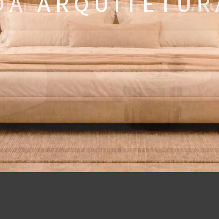
 A A R Q U I T E T U R