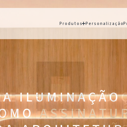
P r o d u t o s
P e r s o n a l i z a ç ã o
P 
A I L U M I N A Ç Ã O
 O M O
A S S I N A T U 