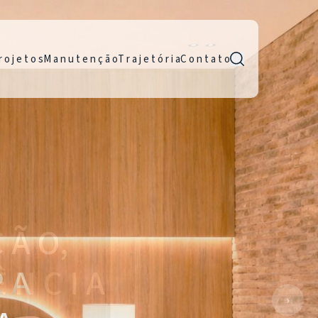
r o j e t o s
M a n u t e n ç ã o
T r a j e t ó r i a
C o n t a t o
R A
›