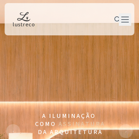
P r o d u t o s
P e r s o n a l i z a ç ã o
P r o j e t o s
M a n u t e n ç ã o
T r a j e t ó r i a
C o n t a t o
A I L U M I N A Ç Ã O
C O M O
A S S I N A T U R A
‹
›
D A A R Q U I T E T U R A