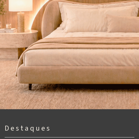
D e s t a q u e s