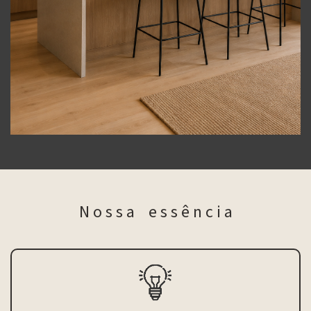
N o s s a e s s ê n c i a