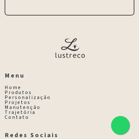
M e n u
H o m e
P r o d u t o s
P e r s o n a l i z a ç ã o
P r o j e t o s
M a n u t e n ç ã o
T r a j e t ó r i a
C o n t a t o
R e d e s S o c i a i s