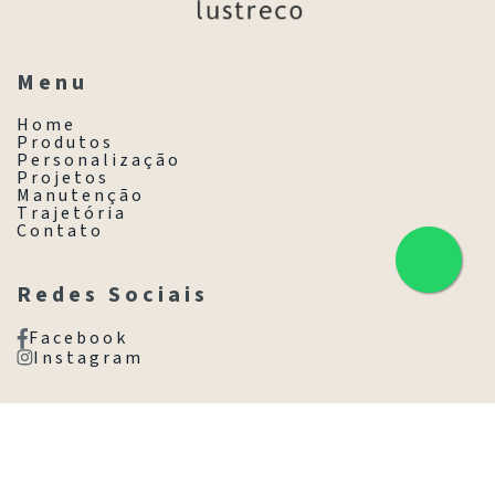
M e n u
H o m e
P r o d u t o s
P e r s o n a l i z a ç ã o
P r o j e t o s
M a n u t e n ç ã o
T r a j e t ó r i a
C o n t a t o
R e d e s S o c i a i s
F a c e b o o k
I n s t a g r a m
C o n t a t o
(11) 3845-8077
(11) 98531-1025