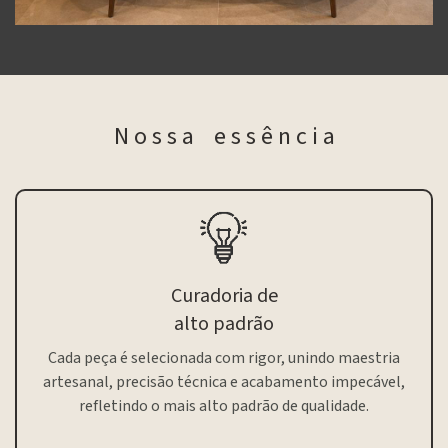
N o s s a e s s ê n c i a
Curadoria de
alto padrão
Cada peça é selecionada com rigor, unindo maestria
artesanal, precisão técnica e acabamento impecável,
refletindo o mais alto padrão de qualidade.