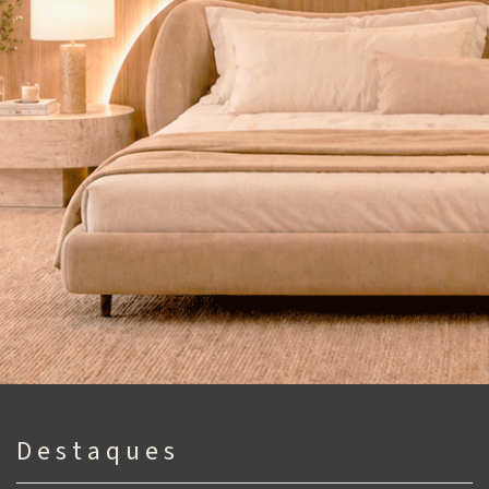
D e s t a q u e s