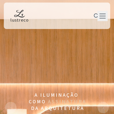
P r o d u t o s
P e r s o n a l i z a ç ã o
P r o j e t o s
M a n u t e n ç ã o
T r a j e t ó r i a
C o n t a t o
A I L U M I N A Ç Ã O
C O M O
A S S I N A T U R A
‹
›
D A A R Q U I T E T U R A