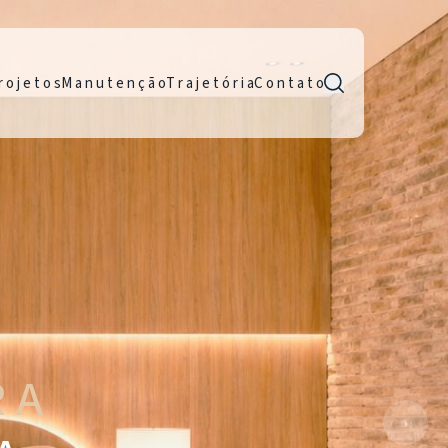
r o j e t o s
M a n u t e n ç ã o
T r a j e t ó r i a
C o n t a t o
R A
›