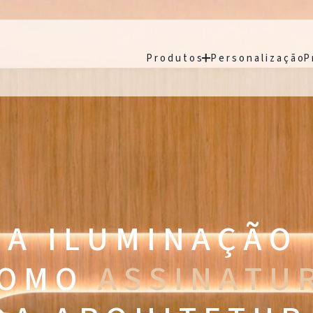
P r o d u t o s
P e r s o n a l i z a ç ã o
P 
A I L U M I N A Ç Ã O
 O M O
A S S I N A T U 