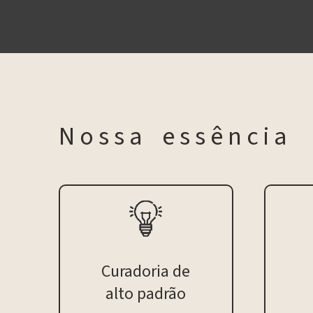
N o s s a e s s ê n c i a
Curadoria de
alto padrão