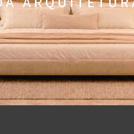
 A A R Q U I T E T U R