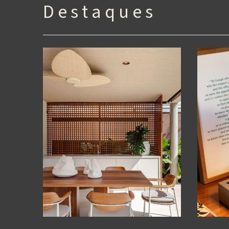
D e s t a q u e s