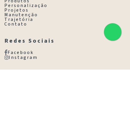
P r o d u t o s
P e r s o n a l i z a ç ã o
P r o j e t o s
M a n u t e n ç ã o
T r a j e t ó r i a
C o n t a t o
R e d e s S o c i a i s
F a c e b o o k
I n s t a g r a m
C o n t a t o
(11) 3845-8077
(11) 98531-1025
Av. Brasil, 1718 - Jd. América,
São Paulo - SP, 01430-001
Ir com Waze
© 2026 Lustreco - Desenvolvido