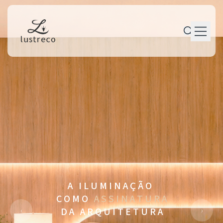
P r o d u t o s
P e r s o n a l i z a ç ã o
P r o j e t o s
M a n u t e n ç ã o
T r a j e t ó r i a
C o n t a t o
A I L U M I N A Ç Ã O
C O M O
A S S I N A T U R A
‹
›
D A A R Q U I T E T U R A