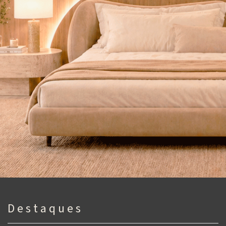
D e s t a q u e s