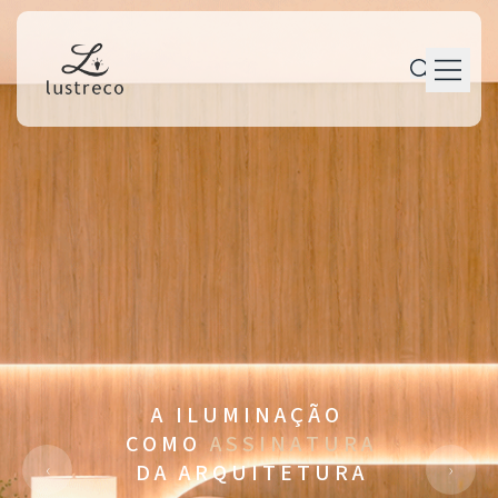
P r o d u t o s
P e r s o n a l i z a ç ã o
P r o j e t o s
M a n u t e n ç ã o
T r a j e t ó r i a
C o n t a t o
A I L U M I N A Ç Ã O
C O M O
A S S I N A T U R A
‹
›
D A A R Q U I T E T U R A