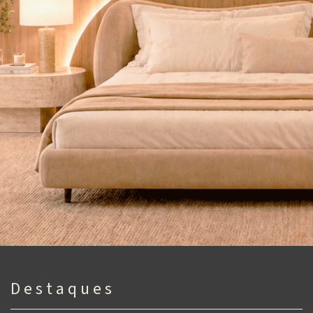
D e s t a q u e s