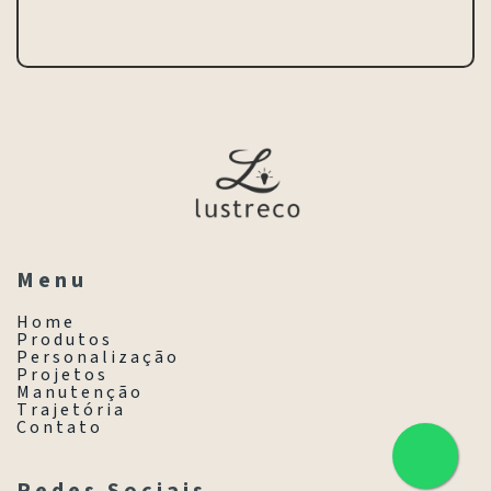
M e n u
H o m e
P r o d u t o s
P e r s o n a l i z a ç ã o
P r o j e t o s
M a n u t e n ç ã o
T r a j e t ó r i a
C o n t a t o
R e d e s S o c i a i s