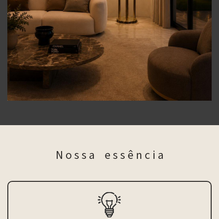
N o s s a e s s ê n c i a