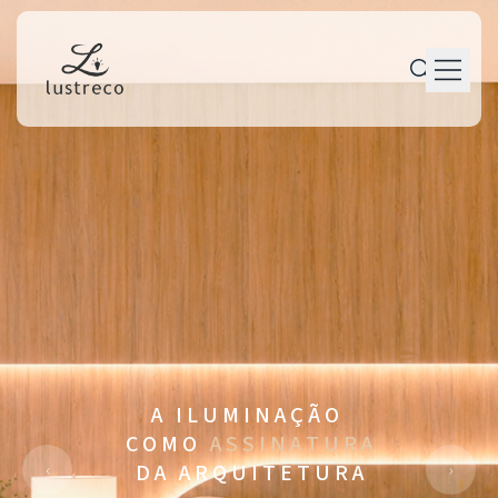
P r o d u t o s
P e r s o n a l i z a ç ã o
P r o j e t o s
M a n u t e n ç ã o
T r a j e t ó r i a
C o n t a t o
A I L U M I N A Ç Ã O
C O M O
A S S I N A T U R A
‹
›
D A A R Q U I T E T U R A