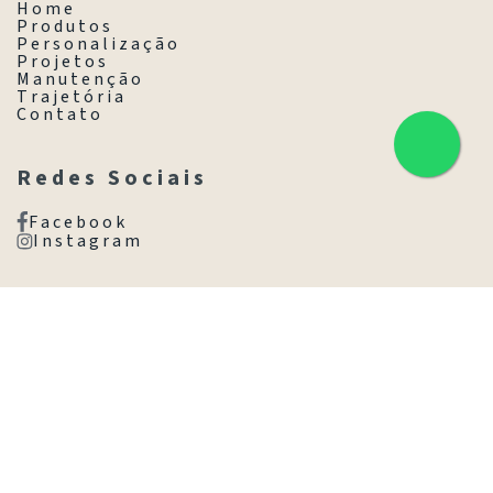
H o m e
P r o d u t o s
P e r s o n a l i z a ç ã o
P r o j e t o s
M a n u t e n ç ã o
T r a j e t ó r i a
C o n t a t o
R e d e s S o c i a i s
F a c e b o o k
I n s t a g r a m
C o n t a t o
(11) 3845-8077
(11) 98531-1025
Av. Brasil, 1718 - Jd. América,
São Paulo - SP, 01430-001
Ir com Waze