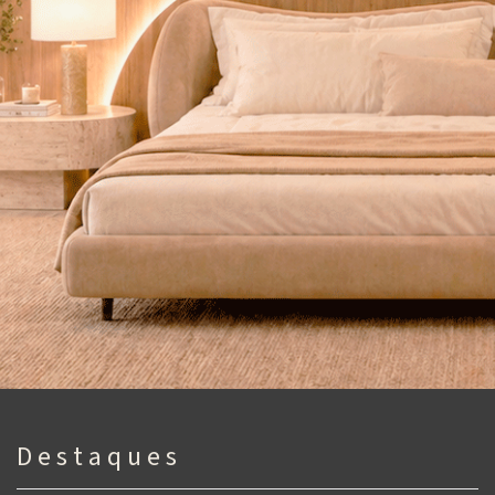
D e s t a q u e s