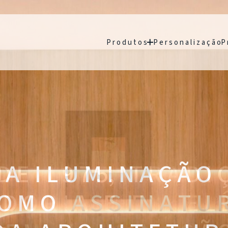
P r o d u t o s
P e r s o n a l i z a ç ã o
P 
A I L U M I N A Ç Ã O
 O M O
A S S I N A T U 