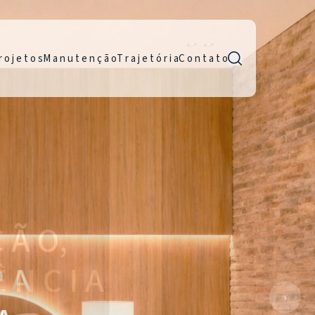
r o j e t o s
M a n u t e n ç ã o
T r a j e t ó r i a
C o n t a t o
R A
›