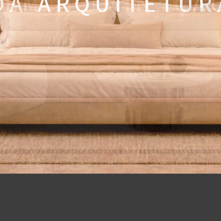
 A A R Q U I T E T U R