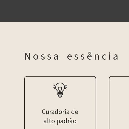
N o s s a e s s ê n c i a
Curadoria de
alto padrão