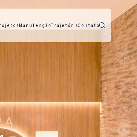
r o j e t o s
M a n u t e n ç ã o
T r a j e t ó r i a
C o n t a t o
R A
›