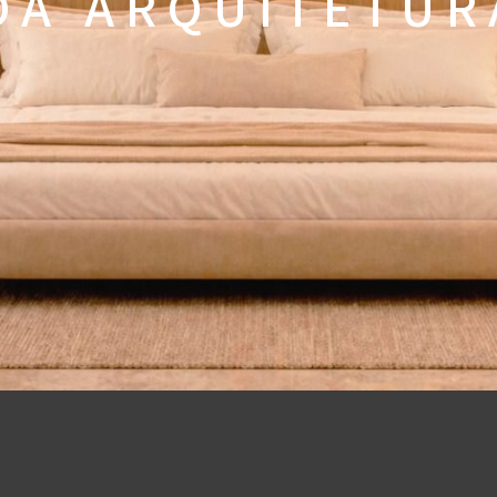
 A A R Q U I T E T U R