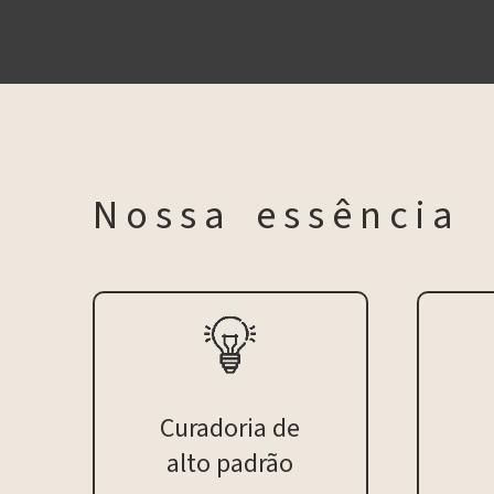
N o s s a e s s ê n c i a
Curadoria de
alto padrão