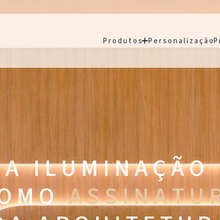
P r o d u t o s
P e r s o n a l i z a ç ã o
P 
A I L U M I N A Ç Ã O
 O M O
A S S I N A T U 