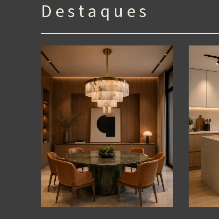
D e s t a q u e s