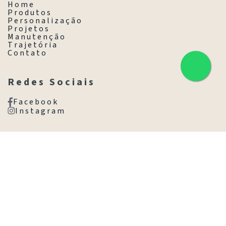
H o m e
P r o d u t o s
P e r s o n a l i z a ç ã o
P r o j e t o s
M a n u t e n ç ã o
T r a j e t ó r i a
C o n t a t o
R e d e s S o c i a i s
F a c e b o o k
I n s t a g r a m
C o n t a t o
(11) 3845-8077
(11) 98531-1025
Av. Brasil, 1718 - Jd. América,
São Paulo - SP, 01430-001
Ir com Waze