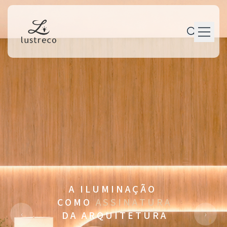
P r o d u t o s
P e r s o n a l i z a ç ã o
P r o j e t o s
M a n u t e n ç ã o
T r a j e t ó r i a
C o n t a t o
A I L U M I N A Ç Ã O
C O M O
A S S I N A T U R A
‹
›
D A A R Q U I T E T U R A