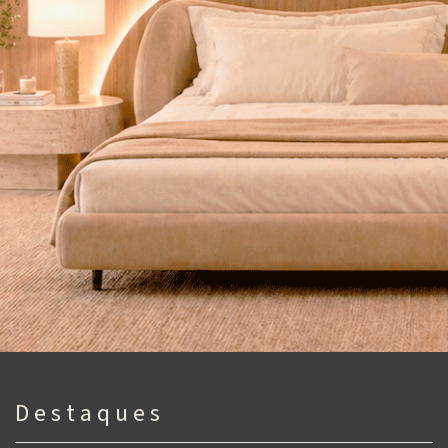
D e s t a q u e s