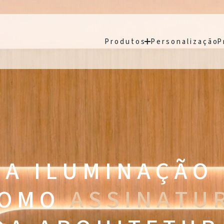
P r o d u t o s
P e r s o n a l i z a ç ã o
P 
A I L U M I N A Ç Ã O
 O M O
A S S I N A T U 