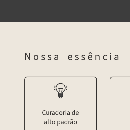
N o s s a e s s ê n c i a
Curadoria de
alto padrão