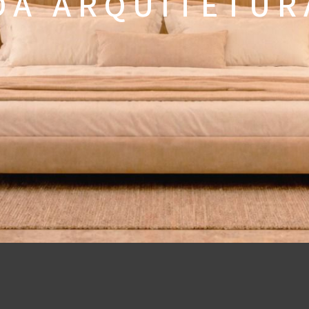
 A A R Q U I T E T U R