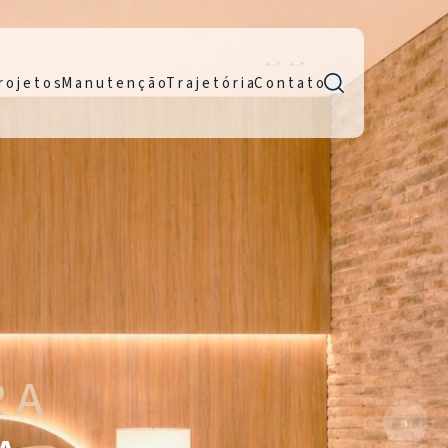
r o j e t o s
M a n u t e n ç ã o
T r a j e t ó r i a
C o n t a t o
R A
›