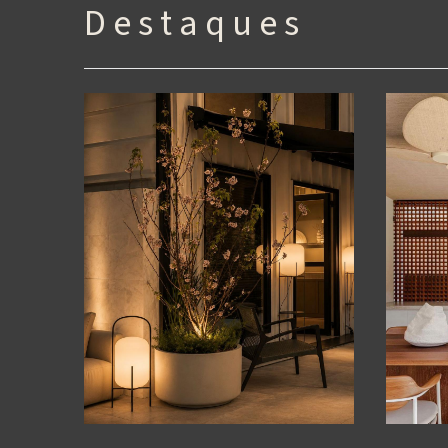
D e s t a q u e s