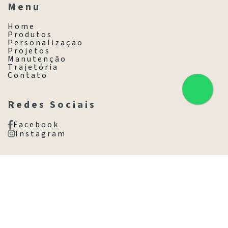
M e n u
H o m e
P r o d u t o s
P e r s o n a l i z a ç ã o
P r o j e t o s
M a n u t e n ç ã o
T r a j e t ó r i a
C o n t a t o
R e d e s S o c i a i s
F a c e b o o k
I n s t a g r a m
C o n t a t o
(11) 3845-8077
(11) 98531-1025
Av. Brasil, 1718 - Jd. América,
São Paulo - SP, 01430-001
Ir com Waze