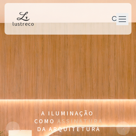
P r o d u t o s
P e r s o n a l i z a ç ã o
P r o j e t o s
M a n u t e n ç ã o
T r a j e t ó r i a
C o n t a t o
A I L U M I N A Ç Ã O
C O M O
A S S I N A T U R A
‹
›
D A A R Q U I T E T U R A