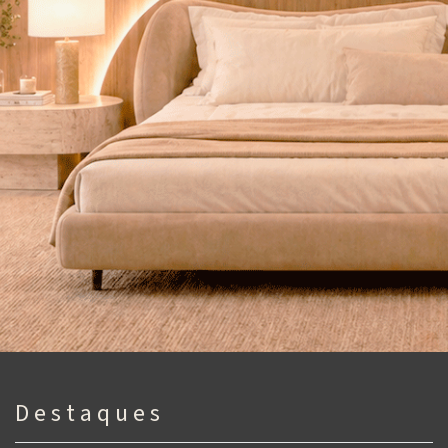
D e s t a q u e s