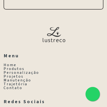
M e n u
H o m e
P r o d u t o s
P e r s o n a l i z a ç ã o
P r o j e t o s
M a n u t e n ç ã o
T r a j e t ó r i a
C o n t a t o
R e d e s S o c i a i s