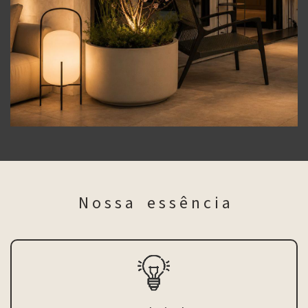
N o s s a e s s ê n c i a