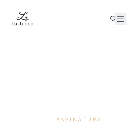
P r o d u t o s
P e r s o n a l i z a ç ã o
P r o j e t o s
M a n u t e n ç ã o
T r a j e t ó r i a
C o n t a t o
A I L U M I N A Ç Ã O
C O M O
A S S I N A T U R A
‹
›
D A A R Q U I T E T U R A