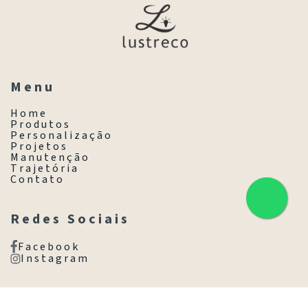
M e n u
H o m e
P r o d u t o s
P e r s o n a l i z a ç ã o
P r o j e t o s
M a n u t e n ç ã o
T r a j e t ó r i a
C o n t a t o
R e d e s S o c i a i s
F a c e b o o k
I n s t a g r a m
C o n t a t o