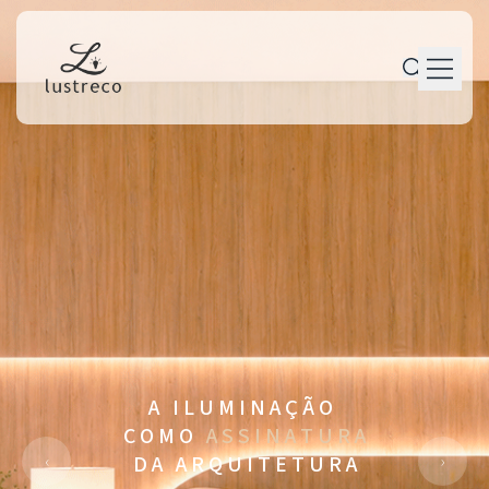
P r o d u t o s
P e r s o n a l i z a ç ã o
P r o j e t o s
M a n u t e n ç ã o
T r a j e t ó r i a
C o n t a t o
A I L U M I N A Ç Ã O
C O M O
A S S I N A T U R A
‹
›
D A A R Q U I T E T U R A