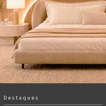
D e s t a q u e s