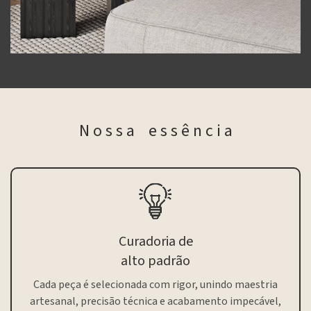
N o s s a e s s ê n c i a
Curadoria de
alto padrão
Cada peça é selecionada com rigor, unindo maestria
artesanal, precisão técnica e acabamento impecável,