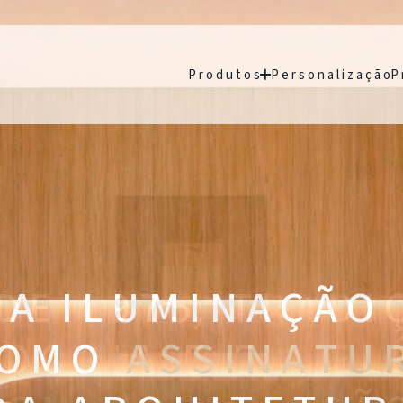
P r o d u t o s
P e r s o n a l i z a ç ã o
P 
A I L U M I N A Ç Ã O
 O M O
A S S I N A T U 