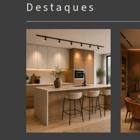
D e s t a q u e s