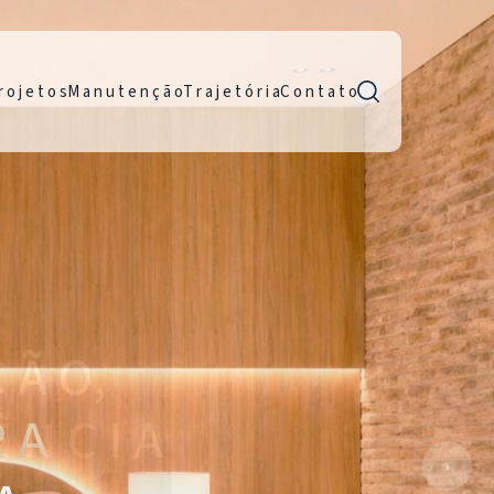
r o j e t o s
M a n u t e n ç ã o
T r a j e t ó r i a
C o n t a t o
R A
›