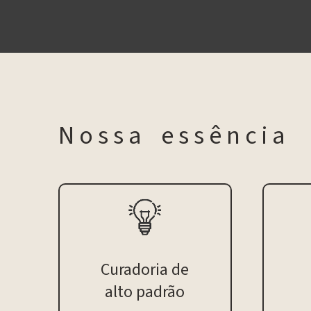
N o s s a e s s ê n c i a
Curadoria de
alto padrão