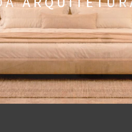
 A A R Q U I T E T U R