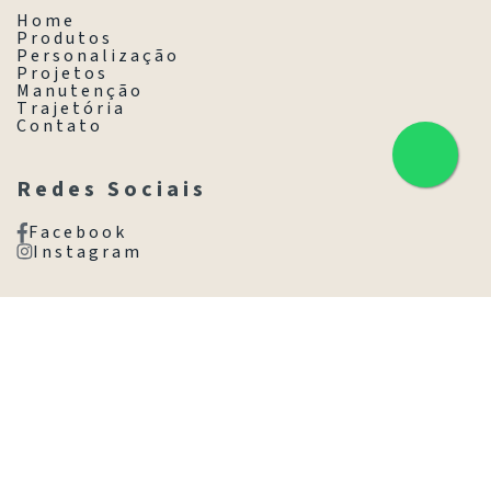
H o m e
P r o d u t o s
P e r s o n a l i z a ç ã o
P r o j e t o s
M a n u t e n ç ã o
T r a j e t ó r i a
C o n t a t o
R e d e s S o c i a i s
F a c e b o o k
I n s t a g r a m
C o n t a t o
(11) 3845-8077
(11) 98531-1025
Av. Brasil, 1718 - Jd. América,
São Paulo - SP, 01430-001
Ir com Waze