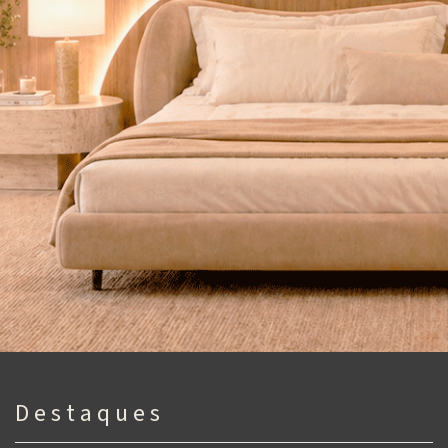
D e s t a q u e s