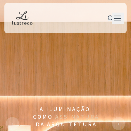
P r o d u t o s
P e r s o n a l i z a ç ã o
P r o j e t o s
M a n u t e n ç ã o
T r a j e t ó r i a
C o n t a t o
A I L U M I N A Ç Ã O
C O M O
A S S I N A T U R A
‹
›
D A A R Q U I T E T U R A