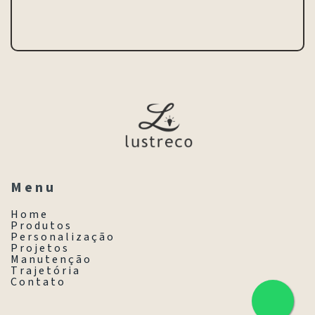
M e n u
H o m e
P r o d u t o s
P e r s o n a l i z a ç ã o
P r o j e t o s
M a n u t e n ç ã o
T r a j e t ó r i a
C o n t a t o