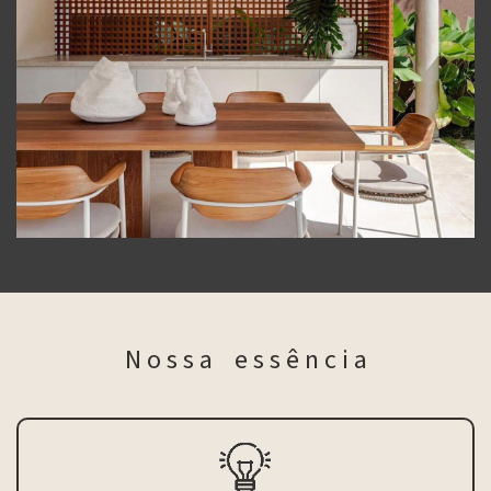
N o s s a e s s ê n c i a