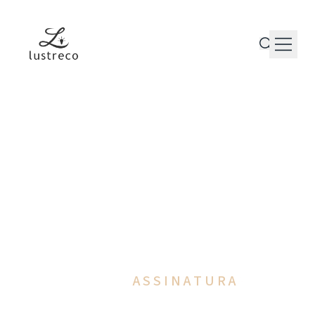
P r o d u t o s
P e r s o n a l i z a ç ã o
P r o j e t o s
M a n u t e n ç ã o
T r a j e t ó r i a
C o n t a t o
A I L U M I N A Ç Ã O
C O M O
A S S I N A T U R A
‹
›
D A A R Q U I T E T U R A