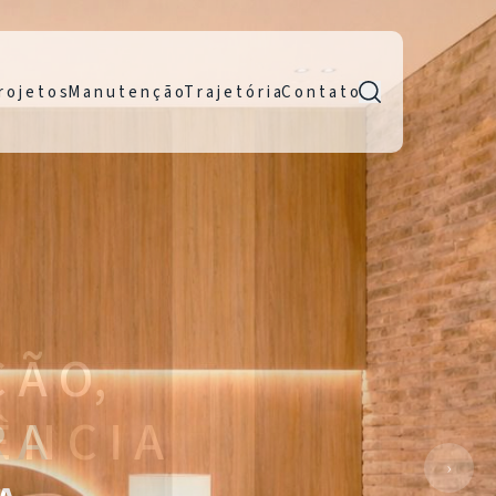
r o j e t o s
M a n u t e n ç ã o
T r a j e t ó r i a
C o n t a t o
R A
›