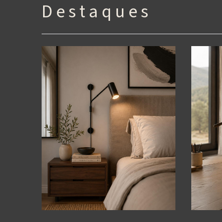
D e s t a q u e s