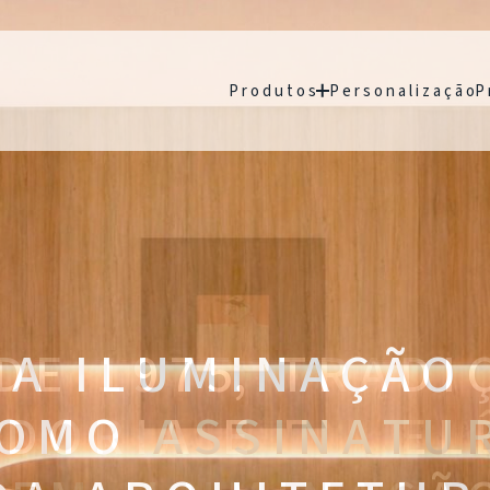
P r o d u t o s
P e r s o n a l i z a ç ã o
P 
A I L U M I N A Ç Ã O
 O M O
A S S I N A T U 