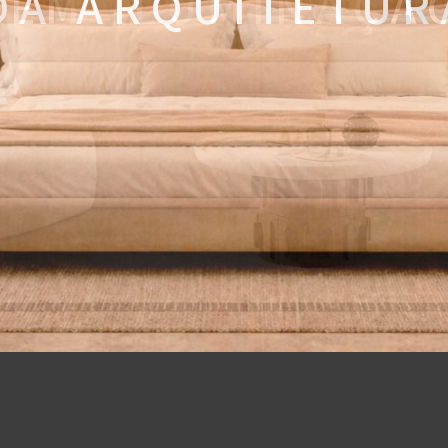
 A A R Q U I T E T U R