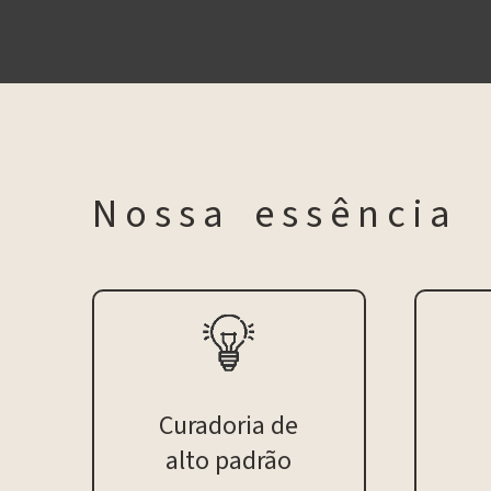
N o s s a e s s ê n c i a
Curadoria de
alto padrão